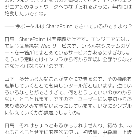
のようなノウハウ的なものを蓄積していき、それからエン
ジニアとのネットワークへつなげられるように。年内には
始動したいですね。
—— 今ポータルは SharePoint でされているのですよね？
日高：SharePoint は間接職だけです。エンジニアに対し
ては今は単純な Web サービスで、いろんなシステムのゲ
ートを一箇所にまとめているサービスがあるにすぎない。
そういう意味ではインフラから何から新規に全部やりなお
さなければならないのです。
山下：多分いろんなことがすぐにできるので、その機能を
理解していくととても楽しいツールだと思います。逆にい
ろいろなことができすぎて、何をどうしていいのかわから
ない、ともとれます。ですので、ユーザーには最初からあ
まり詰め込みすぎないようにしています。いかにシンプル
に伝えていくかが課題でしょうか。
日高：それはちょっとあるかもしれませんね。初めは、あ
れもこれもとせずに限定的に使い、初級編、中級編、上級