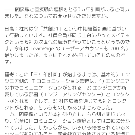
—— 間接職と直接職の垣根をとる3ヵ年計画があると伺い
ました。それについてお聞かせいただけますか。
日高：社内は今「共創21」という中期経営計画に基づい
て行動しています。社員全員が同じ土台にのってメイテッ
クという会社の次世代の環境を作っていこうというもので
す。今年は TeamPage のユーザーアカウントも 200 名に
増やしましたが、まさにそれをめざしているものなので
す。
福嵜：この「三ヶ年計画」が始まるまでは、基本的にエン
ジニア側の IT コミュニケーション環境は、1) エンジニア
の中でコミュニケーションがとれる 2) エンジニアが所
属している部署（エンジニアリングセンター）とコンタク
トがとれる そして、3) 社内広報を通じて会社とコンタ
クトがとれる、というものしかありませんでした。
一方、間接職というか本社側の方もこちら側で閉じてお
り、完全にITコミュニケーション環境としては二軸に分か
れていました。しかしながら、いろいろ発信されているメ
ッセージをみてみると、完全独立で分断されている環境も