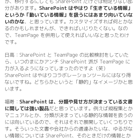
が、移行するにしても SharePoint だけでは物足りない部
分があります。
SharePoint はやはり「生きている情報」
というか「動いている情報」を扱うにはあまり向いていな
いのかな
、と思っています。カスタマイズすれば何とかな
るのかもしれませんが、できればいじりたくない。なの
で、TeamPage を併用して使えればいいなと思ったわけ
です。
日高：SharePoint と TeamPage の比較検討をしていた
ら、いつのまにかアンチ SharePoint 派が TeamPage に
力が入るようになってしまったのですよ（笑）
SharePoint はやはりコラボレーションツールにはなり得
ないですね。どちらかというと「静的」なイメージかと思
います。
福嵜：
SharePoint は、分類や見せ方が決まっている文書
に関しては強い製品
だと思っています。例えば規程集とか
マニュアルとか、分類が決まっている静的な情報を扱うの
には向いているので、それはそれで展開していくつもりで
す。そういった文書や会社からの通達みたいな、ゆるがな
い情報については SharePoint、そのときだけの情報とか