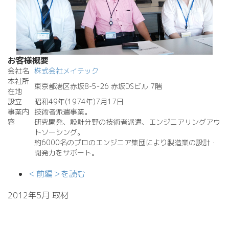
お客様概要
会社名
株式会社メイテック
本社所
東京都港区赤坂8-5-26 赤坂DSビル 7階
在地
設立
昭和49年(1974年)7月17日
事業内
技術者派遣事業。
容
研究開発、設計分野の技術者派遣、エンジニアリングアウ
トソーシング。
約6000名のプロのエンジニア集団により製造業の設計・
開発力をサポート。
＜前編＞を読む
2012年5月 取材