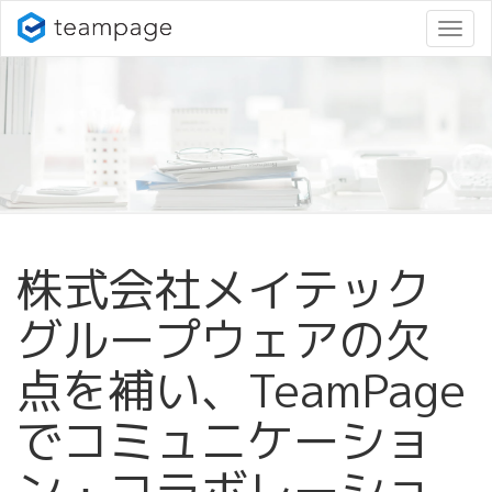
ナ
ビ
ゲ
ー
シ
ョ
ン
変
更
株式会社メイテック
グループウェアの欠
点を補い、TeamPage
でコミュニケーショ
ン・コラボレーショ