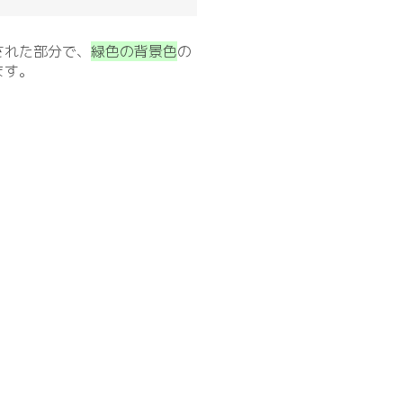
された部分で、
緑色の背景色
の
ます。